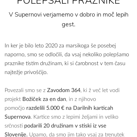
POLEPŠALI PRAZNIKE
V Supernovi verjamemo v dobro in moč lepih
gest.
In ker je bilo leto 2020 za marsikoga še posebej
naporno, smo se odločili, da vsaj nekoliko polepšamo
praznike tistim družinam, ki si čarobnost v tem času
najtežje privoščijo.
Povezali smo se z
Zavodom 364
, ki ž več let vodi
projekt
Božiček za en dan
, in z njihovo
pomočjo
razdelili 5.000 € na Darilnih karticah
Supernova
. Kartice smo z lepimi željami in veliko
srčnosti
podarili 20 družinam v stiski iz vse
Slovenije.
Upamo, da smo jim tako vsaj za trenutek