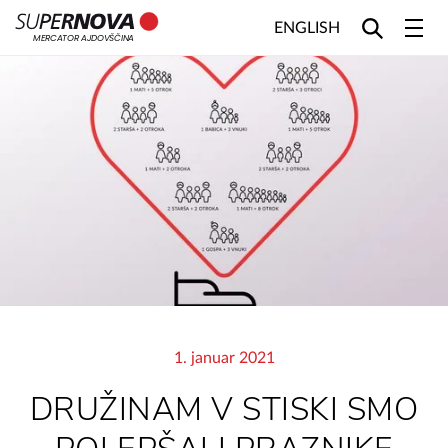
ENGLISH
MERCATOR AJDOVŠČINA
Home
Search
Main navigation
Skip to content
1. januar 2021
DRUŽINAM V STISKI SMO