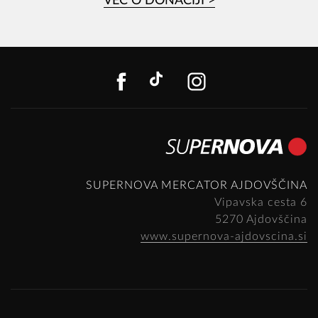
VEČ O DONACIJI >
FACEBOOK
TIKTOK
INSTAGR
SUPERNOVA MERCATOR AJDOVŠČINA
Vipavska cesta 6
5270 Ajdovščina
www.supernova-ajdovscina.si