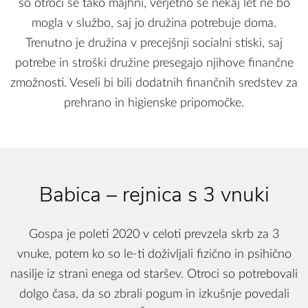
so otroci še tako majhni, verjetno še nekaj let ne bo
mogla v službo, saj jo družina potrebuje doma.
Trenutno je družina v precejšnji socialni stiski, saj
potrebe in stroški družine presegajo njihove finančne
zmožnosti. Veseli bi bili dodatnih finančnih sredstev za
prehrano in higienske pripomočke.
Babica – rejnica s 3 vnuki
Gospa je poleti 2020 v celoti prevzela skrb za 3
vnuke, potem ko so le-ti doživljali fizično in psihično
nasilje iz strani enega od staršev. Otroci so potrebovali
dolgo časa, da so zbrali pogum in izkušnje povedali