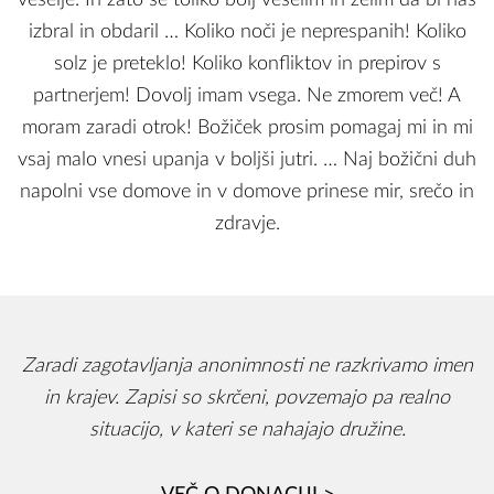
veselje. In zato se toliko bolj veselim in želim da bi nas
izbral in obdaril … Koliko noči je neprespanih! Koliko
solz je preteklo! Koliko konfliktov in prepirov s
partnerjem! Dovolj imam vsega. Ne zmorem več! A
moram zaradi otrok! Božiček prosim pomagaj mi in mi
vsaj malo vnesi upanja v boljši jutri. … Naj božični duh
napolni vse domove in v domove prinese mir, srečo in
zdravje.
Zaradi zagotavljanja anonimnosti ne razkrivamo imen
in krajev. Zapisi so skrčeni, povzemajo pa realno
situacijo, v kateri se nahajajo družine.