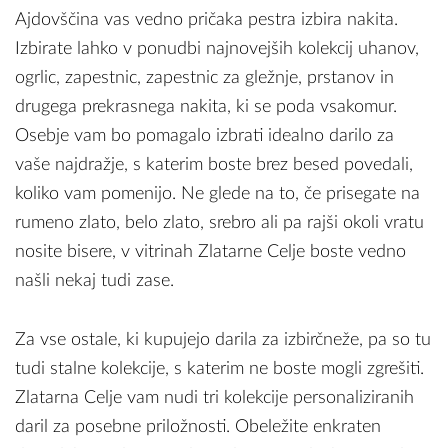
Ajdovščina vas vedno pričaka pestra izbira nakita.
Izbirate lahko v ponudbi najnovejših kolekcij uhanov,
ogrlic, zapestnic, zapestnic za gležnje, prstanov in
drugega prekrasnega nakita, ki se poda vsakomur.
Osebje vam bo pomagalo izbrati idealno darilo za
vaše najdražje, s katerim boste brez besed povedali,
koliko vam pomenijo. Ne glede na to, če prisegate na
rumeno zlato, belo zlato, srebro ali pa rajši okoli vratu
nosite bisere, v vitrinah Zlatarne Celje boste vedno
našli nekaj tudi zase.
Za vse ostale, ki kupujejo darila za izbirčneže, pa so tu
tudi stalne kolekcije, s katerim ne boste mogli zgrešiti.
Zlatarna Celje vam nudi tri kolekcije personaliziranih
daril za posebne priložnosti. Obeležite enkraten