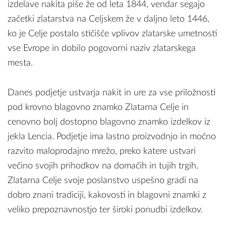
izdelave nakita piše že od leta 1844, vendar segajo
začetki zlatarstva na Celjskem že v daljno leto 1446,
ko je Celje postalo stičišče vplivov zlatarske umetnosti
vse Evrope in dobilo pogovorni naziv zlatarskega
mesta.
Danes podjetje ustvarja nakit in ure za vse priložnosti
pod krovno blagovno znamko Zlatarna Celje in
cenovno bolj dostopno blagovno znamko izdelkov iz
jekla Lencia. Podjetje ima lastno proizvodnjo in močno
razvito maloprodajno mrežo, preko katere ustvari
večino svojih prihodkov na domačih in tujih trgih.
Zlatarna Celje svoje poslanstvo uspešno gradi na
dobro znani tradiciji, kakovosti in blagovni znamki z
veliko prepoznavnostjo ter široki ponudbi izdelkov.