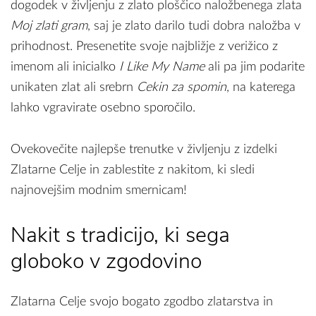
dogodek v življenju z zlato ploščico naložbenega zlata
Moj zlati gram
, saj je zlato darilo tudi dobra naložba v
prihodnost. Presenetite svoje najbližje z verižico z
imenom ali inicialko
I Like My Name
ali pa jim podarite
unikaten zlat ali srebrn
Cekin za spomin
, na katerega
lahko vgravirate osebno sporočilo.
Ovekovečite najlepše trenutke v življenju z izdelki
Zlatarne Celje in zablestite z nakitom, ki sledi
najnovejšim modnim smernicam!
Nakit s tradicijo, ki sega
globoko v zgodovino
Zlatarna Celje svojo bogato zgodbo zlatarstva in