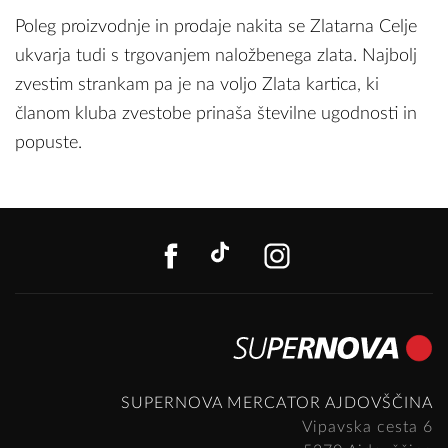
Poleg proizvodnje in prodaje nakita se Zlatarna Celje
ukvarja tudi s trgovanjem naložbenega zlata. Najbolj
zvestim strankam pa je na voljo Zlata kartica, ki
članom kluba zvestobe prinaša številne ugodnosti in
popuste.
FACEBOOK
TIKTOK
INSTAGR
SUPERNOVA MERCATOR AJDOVŠČINA
Vipavska cesta 6